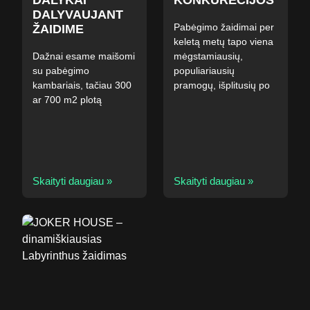
DALYKAI
KONKURECIJOS
DALYVAUJANT
Pabėgimo žaidimai per
ŽAIDIME
keletą metų tapo viena
Dažnai esame maišomi
mėgstamiausių,
su pabėgimo
populiariausių
kambariais, tačiau 300
pramogų, išplitusių po
ar 700 m2 plotą
Skaityti daugiau »
Skaityti daugiau »