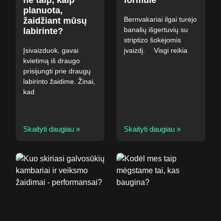
ne taip, kaip
formulė
planuota,
Bernvakariai ilgai turėjo
žaidžiant mūsų
banalių išgertuvių su
labirinte?
striptizo šokėjomis
Įsivaizduok, gavai
įvaizdį. ⠀ Visgi reikia
kvietimą iš draugo
prisijungti prie draugų
labirinto žaidime. Žinai,
kad
Skaityti daugiau »
Skaityti daugiau »