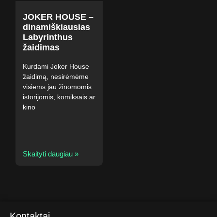
JOKER HOUSE –
dinamiškiausias
Labyrinthus
žaidimas
Kurdami Joker House
žaidimą, nesirėmėme
visiems jau žinomomis
istorijomis, komiksais ar
kino
Skaityti daugiau »
Kontaktai