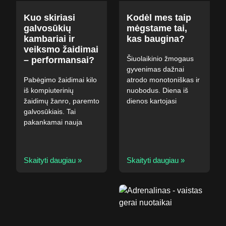
Kuo skiriasi
Kodėl mes taip
galvosūkių
mėgstame tai,
kambariai ir
kas baugina?
veiksmo žaidimai
Šiuolaikinio žmogaus
– performansai?
gyvenimas dažnai
Pabėgimo žaidimai kilo
atrodo monotoniškas ir
iš kompiuterinių
nuobodus. Diena iš
žaidimų žanro, paremto
dienos kartojasi
galvosūkiais. Tai
pakankamai nauja
Skaityti daugiau »
Skaityti daugiau »