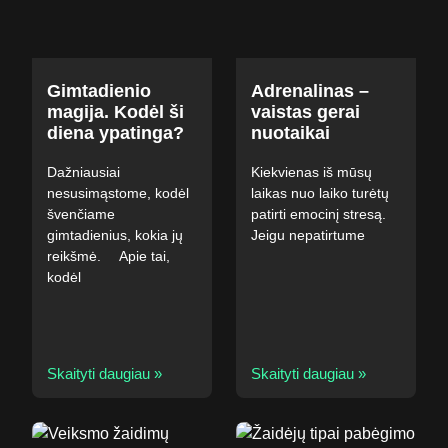
Gimtadienio
Adrenalinas –
magija. Kodėl ši
vaistas gerai
diena ypatinga?
nuotaikai
Dažniausiai
Kiekvienas iš mūsų
nesusimąstome, kodėl
laikas nuo laiko turėtų
švenčiame
patirti emocinį stresą.
gimtadienius, kokia jų
Jeigu nepatirtume
reikšmė. ⠀ Apie tai,
kodėl
Skaityti daugiau »
Skaityti daugiau »