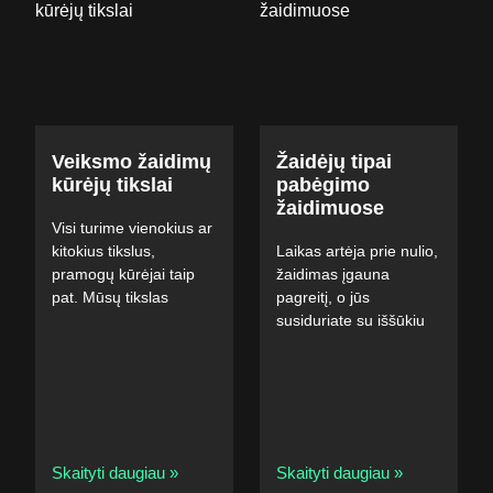
Veiksmo žaidimų
Žaidėjų tipai
kūrėjų tikslai
pabėgimo
žaidimuose
Visi turime vienokius ar
kitokius tikslus,
Laikas artėja prie nulio,
pramogų kūrėjai taip
žaidimas įgauna
pat. Mūsų tikslas
pagreitį, o jūs
susiduriate su iššūkiu
Skaityti daugiau »
Skaityti daugiau »