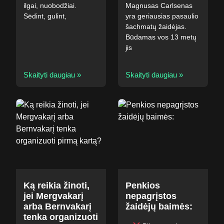
ilgai, nuobodžiai.
Magnusas Carlsenas
Sėdint, gulint,
yra geriausias pasaulio
šachmatų žaidėjas.
Būdamas vos 13 metų
jis
Skaityti daugiau »
Skaityti daugiau »
Ką reikia žinoti,
Penkios
jei Mergvakarį
nepagrįstos
arba Bernvakarį
žaidėjų baimės:
tenka organizuoti