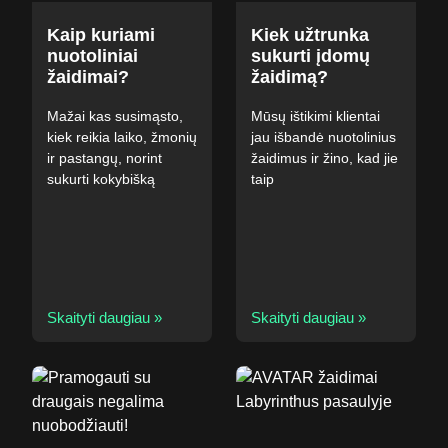
Kaip kuriami
Kiek užtrunka
nuotoliniai
sukurti įdomų
žaidimai?
žaidimą?
Mažai kas susimąsto,
Mūsų ištikimi klientai
kiek reikia laiko, žmonių
jau išbandė nuotolinius
ir pastangų, norint
žaidimus ir žino, kad jie
sukurti kokybišką
taip
Skaityti daugiau »
Skaityti daugiau »