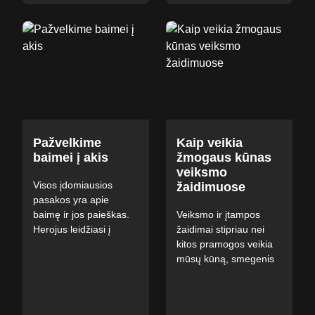
Pažvelkime
Kaip veikia
baimei į akis
žmogaus kūnas
veiksmo
Visos įdomiausios
žaidimuose
pasakos yra apie
baimę ir jos paieškas.
Veiksmo ir įtampos
Herojus leidžiasi į
žaidimai stipriau nei
kitos pramogos veikia
mūsų kūną, smegenis