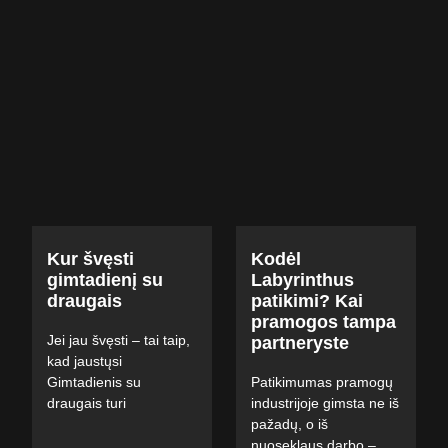
Kur švęsti
Kodėl
gimtadienį su
Labyrinthus
draugais
patikimi? Kai
pramogos tampa
Jei jau švęsti – tai taip,
partneryste
kad jaustųsi
Gimtadienis su
Patikimumas pramogų
draugais turi
industrijoje gimsta ne iš
pažadų, o iš
nuoseklaus darbo –