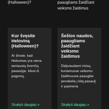
Kur švęsite
Šešios naudos,
Heloviną
paaugliams
(Halloween)?
žaidžiant
veiksmo
Ar žinote, kad
žaidimus
Helovinas yra viena
seniausių švenčių
Dalyvaudami mūsų
pasaulyje, kilusi iš
kuriamuose veiksmo
pagonių,
žaidimuose paaugliai
persikelia į kitą pasaulį
ir pasineria
Skaityti daugiau »
Skaityti daugiau »