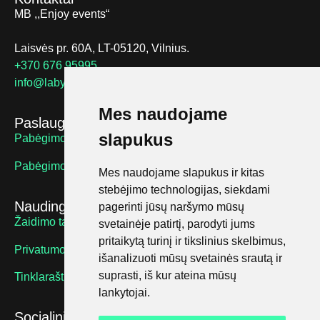
MB ,,Enjoy events“
Laisvės pr. 60A, LT-05120, Vilnius.
+370 676 95995
info@labyrinthus.lt
Mes naudojame
Paslaugos
slapukus
Pabėgimo kambariai suaugusiems
Pabėgimo kambariai vaikams
Mes naudojame slapukus ir kitas
stebėjimo technologijas, siekdami
Naudingos nuorodos
pagerinti jūsų naršymo mūsų
Žaidimo taisyklės
svetainėje patirtį, parodyti jums
pritaikytą turinį ir tikslinius skelbimus,
Privatumo politika
išanalizuoti mūsų svetainės srautą ir
suprasti, iš kur ateina mūsų
Tinklaraštis
lankytojai.
Socialiniai tinklai