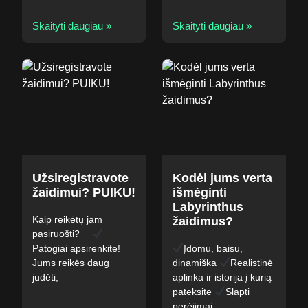
Skaityti daugiau »
Skaityti daugiau »
Užsiregistravote
Kodėl jums verta
žaidimui? PUIKU!
išmėginti
Labyrinthus
Kaip reikėtų jam
žaidimus?
pasiruošti? ⠀
Patogiai apsirenkite!
Įdomu, baisu,
Jums reikės daug
dinamiška
Realistinė
judėti,
aplinka ir istorija į kurią
pateksite
Slapti
perėjimai