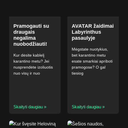
Pramogauti su
AVATAR žaidimai
draugais
Labyrinthus
negalima
pasaulyje
nuobodžiauti!
Mėgstate nuotykius,
Kur dėsite kablelį
bet karantino metu
karantino metu? Jei
esate smarkiai apriboti
nusprendėte izoliuotis
pramogose? O gal
nuo visų ir nuo
tiesiog
Skaityti daugiau »
Skaityti daugiau »