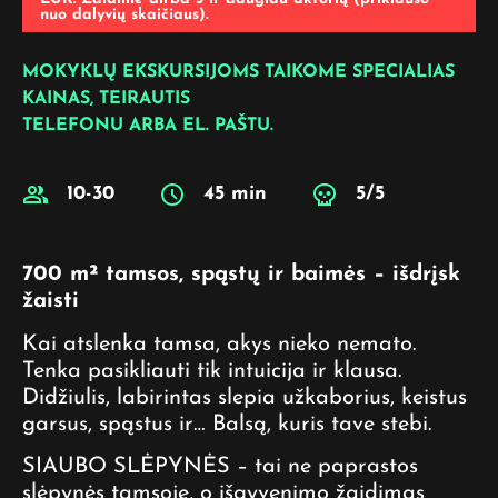
nuo dalyvių skaičiaus).
MOKYKLŲ EKSKURSIJOMS TAIKOME SPECIALIAS
KAINAS, TEIRAUTIS
TELEFONU
ARBA
EL. PAŠTU
.
10-30
45 min
5/5
700 m² tamsos, spąstų ir baimės – išdrįsk
žaisti
Kai atslenka tamsa, akys nieko nemato.
Tenka pasikliauti tik intuicija ir klausa.
Didžiulis, labirintas slepia užkaborius, keistus
garsus, spąstus ir… Balsą, kuris tave stebi.
SIAUBO SLĖPYNĖS – tai ne paprastos
slėpynės tamsoje, o išgyvenimo žaidimas