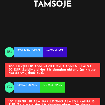
TAMSOJE
ĮMONIŲ RENGINIAI
SUAUGUSIEMS
18+
200 EUR/IKI 10 ASM. PAPILDOMO ASMENS KAINA
20 EUR. Žaidime dirba 3 ir daugiau aktorių (priklauso
nuo dalyvių skaičiaus).
GIMTADIENIAMS
MOKSLEIVIAMS
13+
180 EUR/IKI 10 ASM. PAPILDOMO ASMENS KAINA 15
EUR. Žaidime dirba 3 ir daugiau aktorių (priklauso