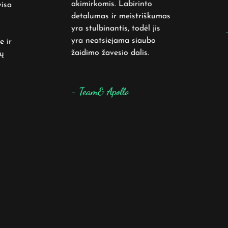
akimirkomis. Labirinto
isa
detalumas ir meistriškumas
yra stulbinantis, todėl jis
-
yra neatsiejama siaubo
 ir
žaidimo žavesio dalis.
ų
- Team& Apollo