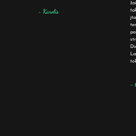
žai
tak
- Karolis
įta
ten
pas
str
Dide
Lab
toki
- G