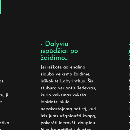
- Dalyvių
-
įspūdžiai po
į
žaidimo...
ž
Jei ieškote adrenalino
P
siaubo veiksmo žaidime,
p
i,
ieškokite Labyrinthus. Šis
K
stuburą veriantis šedevras,
(
, ji
kurio veiksmas vyksta
r
labirinte, siūlo
v
nepakartojamą patirtį, kuri
i
leis jums užgniaužti kvapą,
v
tiko
pakerėti ir trokšti daugiau.
n
Nuo kruopščiai sukurtos
a