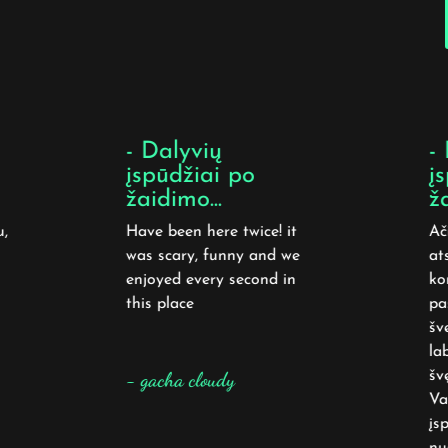
- Dalyvių
- 
įspūdžiai po
įs
žaidimo...
ža
,
Have been here twice! it
Ači
was scary, funny and we
atsi
enjoyed every second in
kom
this place
pas
šve
lab
švę
- gacha cloudy
Vai
įsp
nuo