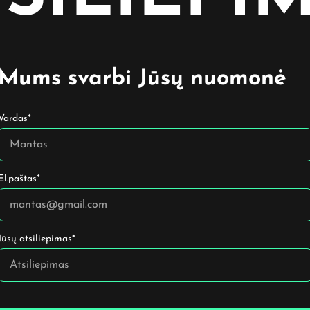
Mums svarbi Jūsų nuomonė
Vardas*
El.paštas*
Jūsų atsiliepimas*