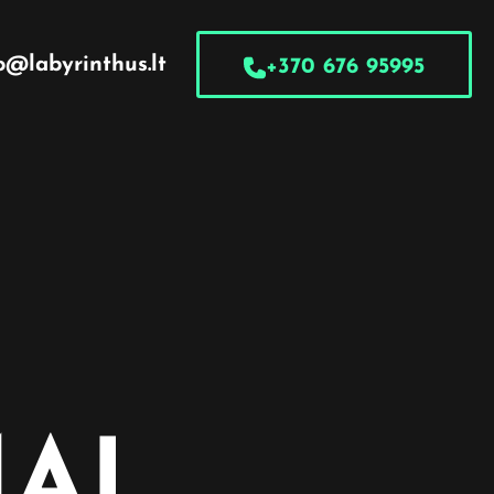
o@labyrinthus.lt
+370 676 95995
MAI