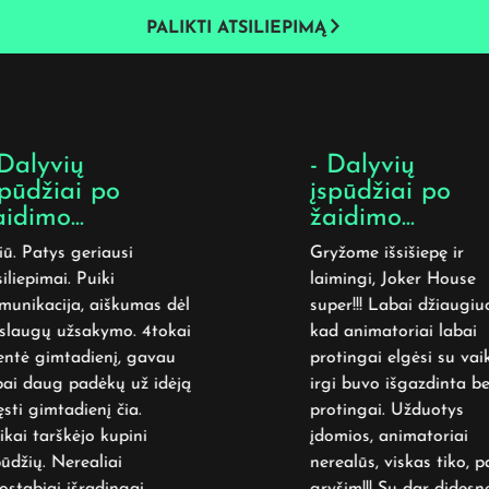
PALIKTI ATSILIEPIMĄ
Dalyvių
- Dalyvių
pūdžiai po
įspūdžiai po
idimo...
žaidimo...
ū. Patys geriausi
Gryžome išsišiepę ir
liepimai. Puiki
laimingi, Joker House
unikacija, aiškumas dėl
super!!! Labai džiaugiuos
laugų užsakymo. 4tokai
kad animatoriai labai
ntė gimtadienį, gavau
protingai elgėsi su vaiku
ai daug padėkų už idėją
irgi buvo išgazdinta bet
sti gimtadienį čia.
protingai. Užduotys
kai tarškėjo kupini
įdomios, animatoriai
ūdžių. Nerealiai
nerealūs, viskas tiko, pa
stabiai išradingai
gryšim!!! Su dar didesne