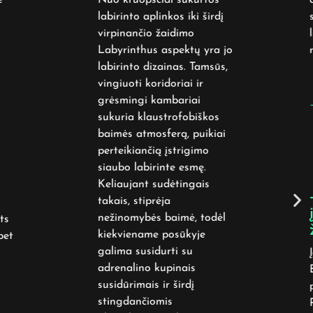
labirinto aplinkos iki širdį
s
virpinančio žaidimo
l
Labyrinthus aspektų yra jo
r
labirinto dizainas. Tamsūs,
vingiuoti koridoriai ir
grėsmingi kambariai
-
sukuria klaustrofobiškos
baimės atmosferą, puikiai
perteikiančią įstrigimo
siaubo labirinte esmę.
Keliaujant sudėtingais
-
takais, stiprėja
į
nežinomybės baimė, todėl
s
ž
kiekviename posūkyje
et
galima susidurti su
Į
adrenalino kupinais
B
susidūrimais ir širdį
p
stingdančiomis
R