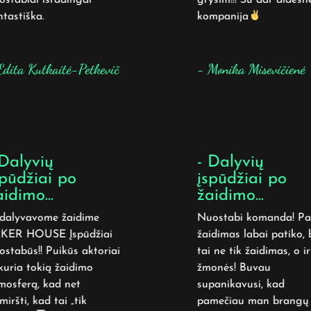
tastiška.
kompanija
dita Kutkaitė-Petkevič
- Monika Misevičienė
Dalyvių
- Dalyvių
pūdžiai po
įspūdžiai po
idimo...
žaidimo...
alyvavome žaidime
Nuostabi komanda! Pat
ER HOUSE Įspūdžiai
žaidimas labai patiko, b
stabūs!! Puikūs aktoriai
tai ne tik žaidimas, o ir
uria tokią žaidimo
žmonės! Buvau
osferą, kad net
supanikavusi, kad
ršti, kad tai „tik
pamečiau man brangų