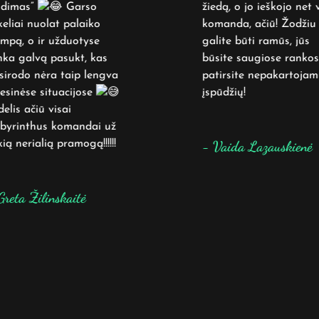
dimas”
Garso
žiedą, o jo ieškojo net v
eliai nuolat palaiko
komanda, ačiū! Žodžiu
mpą, o ir užduotyse
galite būti ramūs, jūs
ka galvą pasukt, kas
būsite saugiose rankose
irodo nėra taip lengva
patirsite nepakartojam
esinėse situacijose
įspūdžių!
lis ačiū visai
yrinthus komandai už
ą nerialią pramogą!!!!!!
- Vaida Lazauskienė
reta Žilinskaitė