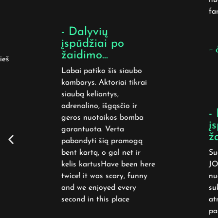
fan
- Dalyvių
įspūdžiai po
- E
žaidimo...
eš
Labai patiko šis siaubo
kambarys. Aktoriai tikrai
siaubą keliantys,
adrenalino, išgąsčio ir
- 
geros nuotaikos bomba
įs
garantuota. Verta
ža
pabandyti šią pramogą
bent kartą, o gal net ir
Sud
kelis kartusHave been here
JOK
twice! it was scary, funny
nuo
and we enjoyed every
suk
second in this place
atm
pami