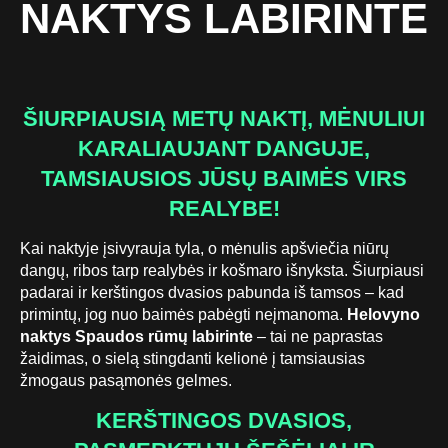
NAKTYS LABIRINTE
ŠIURPIAUSIĄ METŲ NAKTĮ, MĖNULIUI
KARALIAUJANT DANGUJE,
TAMSIAUSIOS JŪSŲ BAIMĖS VIRS
REALYBE!
Kai naktyje įsivyrauja tyla, o mėnulis apšviečia niūrų
dangų, ribos tarp realybės ir košmaro išnyksta. Šiurpiausi
padarai ir kerštingos dvasios pabunda iš tamsos – kad
primintų, jog nuo baimės pabėgti neįmanoma.
Helovyno
naktys Spaudos rūmų labirinte
– tai ne paprastas
žaidimas, o sielą stingdanti kelionė į tamsiausias
žmogaus pasąmonės gelmes.
KERŠTINGOS DVASIOS,