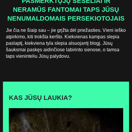
PASMERKTŲJŲ ŠEŠĖLIAI IR
NERAMŪS FANTOMAI TAPS JŪSŲ
NENUMALDOMAIS PERSEKIOTOJAIS
Jie čia ne šiaip sau – jie grįžta dėl priežasties. Vieni ieško
atpirkimo, kiti trokšta keršto. Kiekvienas kampas slepia
paslaptį, kiekviena tyla slepia alsuojantį blogį. Jūsų
šauksmai paskęs aidinčiose labirinto sienose, o tamsa
taps vieninteliu Jūsų palydovu.
KAS JŪSŲ LAUKIA?