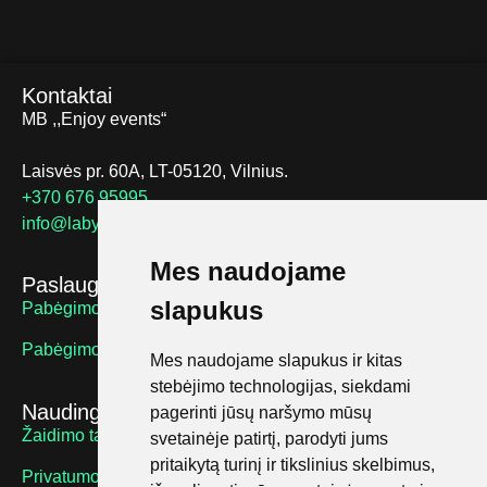
Kontaktai
MB ,,Enjoy events“
Laisvės pr. 60A, LT-05120, Vilnius.
+370 676 95995
info@labyrinthus.lt
Mes naudojame
Paslaugos
slapukus
Pabėgimo kambariai suaugusiems
Pabėgimo kambariai vaikams
Mes naudojame slapukus ir kitas
stebėjimo technologijas, siekdami
Naudingos nuorodos
pagerinti jūsų naršymo mūsų
Žaidimo taisyklės
svetainėje patirtį, parodyti jums
pritaikytą turinį ir tikslinius skelbimus,
Privatumo politika