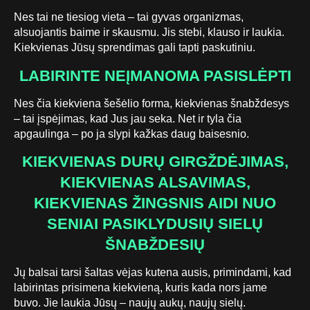
Nes tai ne tiesiog vieta – tai gyvas organizmas,
alsuojantis baime ir skausmu. Jis stebi, klauso ir laukia.
Kiekvienas Jūsų sprendimas gali tapti paskutiniu.
LABIRINTE NEĮMANOMA PASISLĖPTI
Nes čia kiekviena šešėlio forma, kiekvienas šnabždesys
– tai įspėjimas, kad Jus jau seka. Net ir tyla čia
apgaulinga – po ja slypi kažkas daug baisesnio.
KIEKVIENAS DURŲ GIRGŽDĖJIMAS,
KIEKVIENAS ALSAVIMAS,
KIEKVIENAS ŽINGSNIS AIDI NUO
SENIAI PASIKLYDUSIŲ SIELŲ
ŠNABŽDESIŲ
Jų balsai tarsi šaltas vėjas kutena ausis, primindami, kad
labirintas prisimena kiekvieną, kuris kada nors jame
buvo. Jie laukia Jūsų – naujų aukų, naujų sielų.