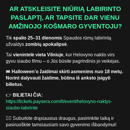
AR ATSKLEISITE NIŪRIĄ LABIRINTO
PASLAPTĮ, AR TAPSITE DAR VIENU
AMŽINOJO KOŠMARO GYVENTOJU?
Tik
spalio 25–31 dienomis
Spaudos rūmų labirintą
užvaldys
zombių apokalipsė
.
Tai
vienintelė vieta Vilniuje
, kur Helovyno naktis virs
gyvu siaubo filmu – o Jūs būsite pagrindinis jo veikėjas.
🎟️
Halloween’o žaidimai skirti asmenims nuo 18 metų.
Norint dalyvauti žaidime, būtina iš anksto įsigyti
bilietus.
👉
BILIETAI ČIA:
https://tickets.paysera.com/lt/event/helovyno-naktys-
siaubo-labirinte
🧟‍♂️ Suburkite drąsiausius draugus, pasirinkite laiką ir
pasiruoškite tamsiausiam savo gyvenimo išbandymui!