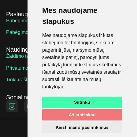
Mes naudojame
Paslaugos
slapukus
Pabėgimo kambariai suaugusiems
Pabėgimo kambariai vaikams
Mes naudojame slapukus ir kitas
stebėjimo technologijas, siekdami
Naudingos nuorodos
pagerinti jūsų naršymo mūsų
Žaidimo taisyklės
svetainėje patirtį, parodyti jums
pritaikytą turinį ir tikslinius skelbimus,
Privatumo politika
išanalizuoti mūsų svetainės srautą ir
suprasti, iš kur ateina mūsų
Tinklaraštis
lankytojai.
Socialiniai tinklai
Sutinku
Aš atsisakau
Keisti mano pasirinkimus