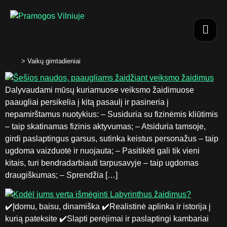
>
Vaikų gimtadieniai
Dalyvaudami mūsų kuriamuose veiksmo žaidimuose
paaugliai persikelia į kitą pasaulį ir pasineria į
nepamirštamus nuotykius: – Susiduria su fizinėmis kliūtimis
– taip skatinamas fizinis aktyvumas; – Atsiduria tamsoje,
girdi paslaptingus garsus, sutinka keistus personažus – taip
ugdoma vaizduotė ir nuojauta; – Pasitikėti gali tik vieni
kitais, turi bendradarbiauti tarpusavyje – taip ugdomas
draugiškumas; – Sprendžia […]
✔️Įdomu, baisu, dinamiška ✔️Realistinė aplinka ir istorija į
kurią pateksite ✔️Slapti perėjimai ir paslaptingi kambariai