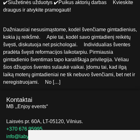
✔️Siužetinės užduotys ✔️Puikus aktorių darbas ⠀ Kvieskite
draugus ir atvykite pramogauti!⠀
Dažniausiai nesusimąstome, kodėl švenčiame gimtadienius,
kokia jų reikšmė. ⠀ Apie tai, kodėl savo gimtadienį reikėtų
švęsti, diskutuoja net psichologai. ⠀ Individualias šventes
pradėta švęsti reformacijos laikotarpiu. Pirmiausia
gimtadienio šventimas tapo karališkąja privilegija. Vėliau
šios džiugios šventės sulaukė vaikai. Įdomu tai, kad ilgą
laiką moterų gimtadieniai ne tik nebuvo švenčiami, bet net ir
neregistruojami. ⠀ No […]
Kontaktai
MB ,,Enjoy events“
Laisvės pr. 60A, LT-05120, Vilnius.
+370 676 95995
info@labyrinthus.lt